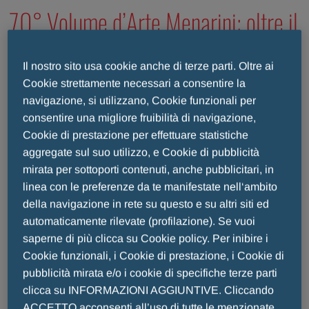
70° Volume d’Arte Menarini: oltre il
genio di Michelangelo
Il nostro sito usa cookie anche di terze parti. Oltre ai
Cookie strettamente necessari a consentire la
navigazione, si utilizzano, Cookie funzionali per
consentire una migliore fruibilità di navigazione,
Cookie di prestazione per effettuare statistiche
CA
ARTE MENARINI
LA NOSTRA STORIA
aggregate sul suo utilizzo, e Cookie di pubblicità
mirata per sottoporti contenuti, anche pubblicitari, in
linea con le preferenze da te manifestate nell‘ambito
della navigazione in rete su questo e su altri siti ed
automaticamente rilevate (profilazione). Se vuoi
saperne di più clicca su Cookie policy. Per inibire i
Cookie funzionali, i Cookie di prestazione, i Cookie di
pubblicità mirata e/o i cookie di specifiche terze parti
clicca su INFORMAZIONI AGGIUNTIVE. Cliccando
ACCETTO acconsenti all’uso di tutte le menzionate