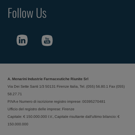
Follow Us
A. Menarini Industrie Farmaceutiche Riunite Srl
Via Dei Sette Santi 1/3 50131 Firenze Italia, Tel. (055) 56.80.1 Fax (055)
58.27.71
P.IVA e Numero di iscrizione registro imprese: 00395270481
Ufficio del registro delle imprese: Firenze
Capitale: € 150.000.000 I.V., Capitale risultante dall'ultimo bilancio: €
150.000.000