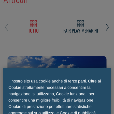
TUTTO
FAIR PLAY MENARINI
L
Il nostro sito usa cookie anche di terze parti. Oltre ai
Cookie strettamente necessari a consentire la
navigazione, si utilizzano, Cookie funzionali per
consentire una migliore fruibilità di navigazione,
Cookie di prestazione per effettuare statistiche
LA NOSTRA STORIA
aggregate sul suo utilizzo, e Cookie di pubblicità