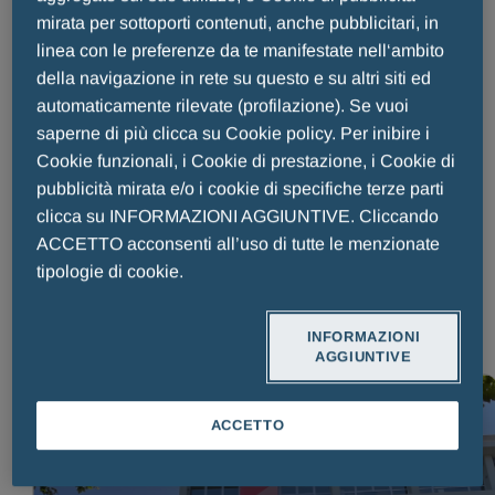
Berlin-Chemie Menarini Romania, un
mirata per sottoporti contenuti, anche pubblicitari, in
percorso di eccellenza al servizio dei
linea con le preferenze da te manifestate nell‘ambito
pazienti
della navigazione in rete su questo e su altri siti ed
automaticamente rilevate (profilazione). Se vuoi
saperne di più clicca su Cookie policy. Per inibire i
Pubblicato il:
05 Agosto 2026
Tempo di lettura: 2 minuti
Cookie funzionali, i Cookie di prestazione, i Cookie di
Ogni storia aziendale di successo comincia da una piccola
pubblicità mirata e/o i cookie di specifiche terze parti
esperienza iniziale e dalla capacità di trasformarla, nel tempo,
clicca su INFORMAZIONI AGGIUNTIVE. Cliccando
in un cammino virtuoso. Per Berlin-Chemie Menarini Romania,
ACCETTO acconsenti all’uso di tutte le menzionate
questo percorso è iniziato nel 1996 con un ufficio di
tipologie di cookie.
rappresentanza e un obiettivo chiaro: costruire un legame solid
LEGGI TUTTO
INFORMAZIONI
AGGIUNTIVE
ACCETTO
LEGGI TUTTO