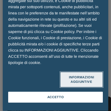
aggregate sul suo utilizzo, e Cookie di pubblicità
Premio Internazionale Fair Play
mirata per sottoporti contenuti, anche pubblicitari, in
Menarini, trent’anni di sport e valori
linea con le preferenze da te manifestate nell‘ambito
celebrati sul palco del Maggio Musicale
della navigazione in rete su questo e su altri siti ed
Fiorentino
automaticamente rilevate (profilazione). Se vuoi
saperne di più clicca su Cookie policy. Per inibire i
Cookie funzionali, i Cookie di prestazione, i Cookie di
Pubblicato il:
15 Luglio 2026
Tempo di lettura: 3 minuti
pubblicità mirata e/o i cookie di specifiche terze parti
La 30ª edizione del Premio Internazionale Fair Play Menarini si
clicca su INFORMAZIONI AGGIUNTIVE. Cliccando
è chiusa al Teatro del Maggio Musicale Fiorentino con una
ACCETTO acconsenti all’uso di tutte le menzionate
serata dedicata allo sport nella sua dimensione più autentica,
tipologie di cookie.
fatta di imprese memorabili, ma soprattutto di responsabilità e
rispetto.
INFORMAZIONI
AGGIUNTIVE
LEGGI TUTTO
ACCETTO