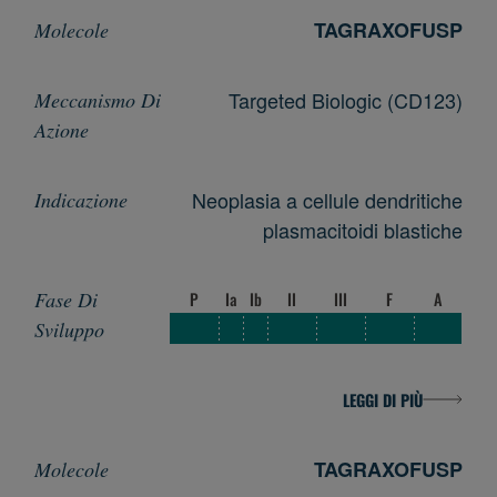
TAGRAXOFUSP
Targeted Biologic (CD123)
Neoplasia a cellule dendritiche
plasmacitoidi blastiche
P
Ia
Ib
II
III
F
A
LEGGI DI PIÙ
TAGRAXOFUSP