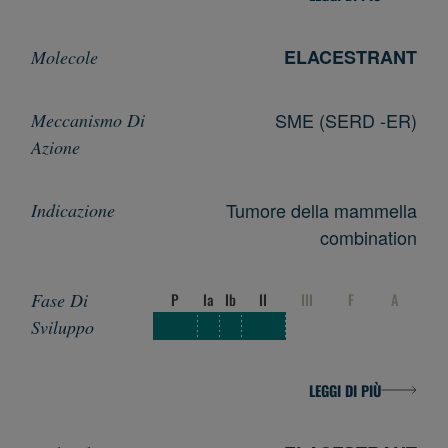
ELACESTRANT
SME (SERD -ER)
Tumore della mammella
combination
P
Ia
Ib
II
III
F
A
LEGGI DI PIÙ