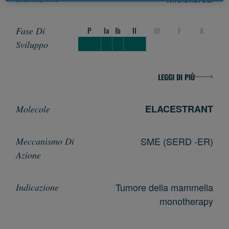
P
Ia
Ib
II
III
F
A
LEGGI DI PIÙ
ELACESTRANT
SME (SERD -ER)
Tumore della mammella
monotherapy