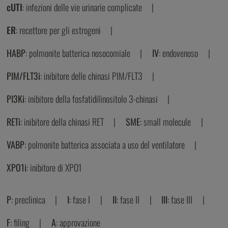
cUTI
: infezioni delle vie urinarie complicate
ER
: recettore per gli estrogeni
HABP
: polmonite batterica nosocomiale
IV
: endovenoso
PIM/FLT3i
: inibitore delle chinasi PIM/FLT3
PI3Ki
: inibitore della fosfatidilinositolo 3-chinasi
RETi
: inibitore della chinasi RET
SME
: small molecule
VABP
: polmonite batterica associata a uso del ventilatore
XPO1i
: inibitore di XPO1
P
: preclinica
I
: fase I
II
: fase II
III
: fase III
F
: filing
A
: approvazione