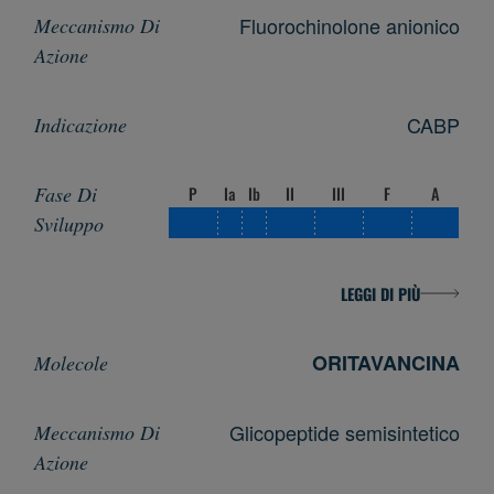
Fluorochinolone anionico
CABP
P
Ia
Ib
II
III
F
A
LEGGI DI PIÙ
ORITAVANCINA
Glicopeptide semisintetico