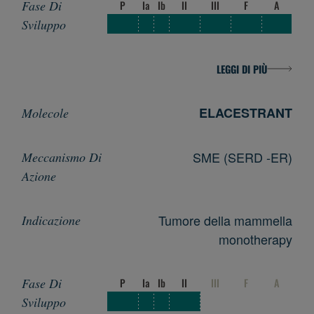
P
Ia
Ib
II
III
F
A
LEGGI DI PIÙ
ELACESTRANT
SME (SERD -ER)
Tumore della mammella
monotherapy
P
Ia
Ib
II
III
F
A