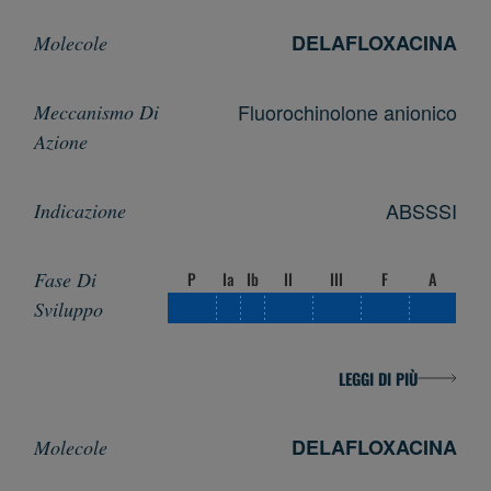
DELAFLOXACINA
Fluorochinolone anionico
ABSSSI
P
Ia
Ib
II
III
F
A
LEGGI DI PIÙ
DELAFLOXACINA