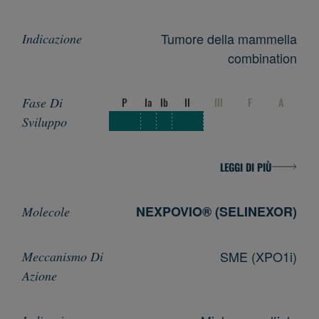
Tumore della mammella
combination
P
Ia
Ib
II
III
F
A
LEGGI DI PIÙ
NEXPOVIO® (SELINEXOR)
SME (XPO1i)