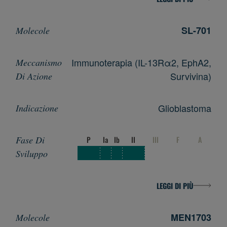
SL-701
Immunoterapia (IL-13Rα2, EphA2,
Survivina)
Glioblastoma
P
Ia
Ib
II
III
F
A
LEGGI DI PIÙ
MEN1703