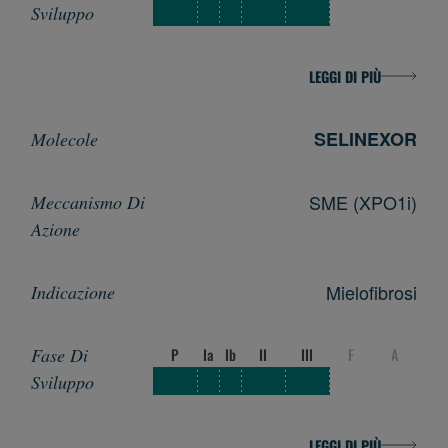
LEGGI DI PIÙ
SELINEXOR
SME (XPO1i)
Mielofibrosi
P
Ia
Ib
II
III
F
A
LEGGI DI PIÙ