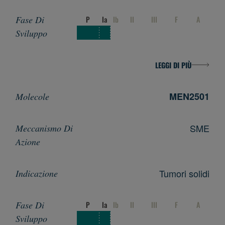
P
Ia
Ib
II
III
F
A
LEGGI DI PIÙ
MEN2501
SME
Tumori solidi
P
Ia
Ib
II
III
F
A