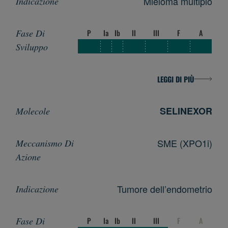
Mieloma multiplo
P
Ia
Ib
II
III
F
A
LEGGI DI PIÙ
SELINEXOR
SME (XPO1i)
Tumore dell’endometrio
P
Ia
Ib
II
III
F
A