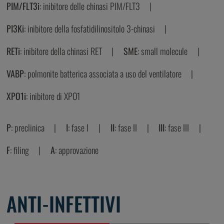
PIM/FLT3i
: inibitore delle chinasi PIM/FLT3
PI3Ki
: inibitore della fosfatidilinositolo 3-chinasi
RETi
: inibitore della chinasi RET
SME
: small molecule
VABP
: polmonite batterica associata a uso del ventilatore
XPO1i
: inibitore di XPO1
P
: preclinica
I
: fase I
II
: fase II
III
: fase III
F
: filing
A
: approvazione
ANTI-INFETTIVI