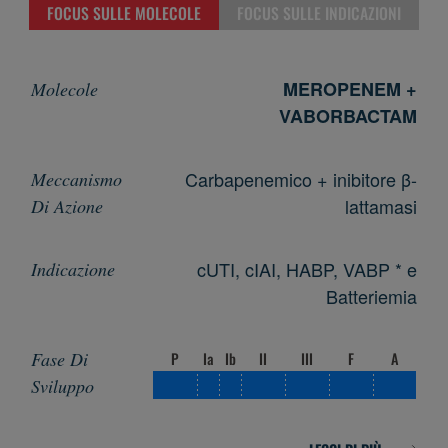
FOCUS SULLE MOLECOLE
FOCUS SULLE INDICAZIONI
MEROPENEM +
VABORBACTAM
Carbapenemico + inibitore β-
lattamasi
cUTI, cIAI, HABP, VABP * e
Batteriemia
P
Ia
Ib
II
III
F
A