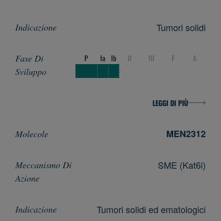
Tumori solidi
P
Ia
Ib
II
III
F
A
LEGGI DI PIÙ
MEN2312
SME (Kat6i)
Tumori solidi ed ematologici