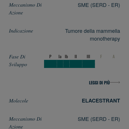
SME (SERD - ER)
Tumore della mammella
monotherapy
P
Ia
Ib
II
III
F
A
LEGGI DI PIÙ
ELACESTRANT
SME (SERD - ER)