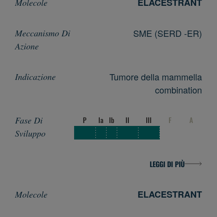
ELACESTRANT
SME (SERD -ER)
Tumore della mammella
combination
P
Ia
Ib
II
III
F
A
LEGGI DI PIÙ
ELACESTRANT