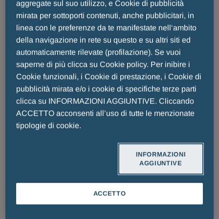
aggregate sul suo utilizzo, e Cookie di pubblicità
mirata per sottoporti contenuti, anche pubblicitari, in
Leucemia mielomonocitica
linea con le preferenze da te manifestate nell‘ambito
cronica
della navigazione in rete su questo e su altri siti ed
automaticamente rilevate (profilazione). Se vuoi
saperne di più clicca su Cookie policy. Per inibire i
P
Ia
Ib
II
III
F
A
Cookie funzionali, i Cookie di prestazione, i Cookie di
pubblicità mirata e/o i cookie di specifiche terze parti
clicca su INFORMAZIONI AGGIUNTIVE. Cliccando
LEGGI DI PIÙ
ACCETTO acconsenti all’uso di tutte le menzionate
tipologie di cookie.
TAGRAXOFUSP
INFORMAZIONI
AGGIUNTIVE
Targeted Biologic (CD123)
ACCETTO
Mielofibrosi