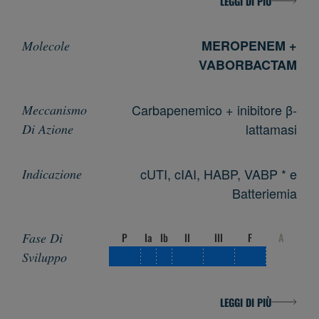
LEGGI DI PIÙ
MEROPENEM +
VABORBACTAM
Carbapenemico + inibitore β-
lattamasi
cUTI, cIAI, HABP, VABP * e
Batteriemia
P
Ia
Ib
II
III
F
A
LEGGI DI PIÙ