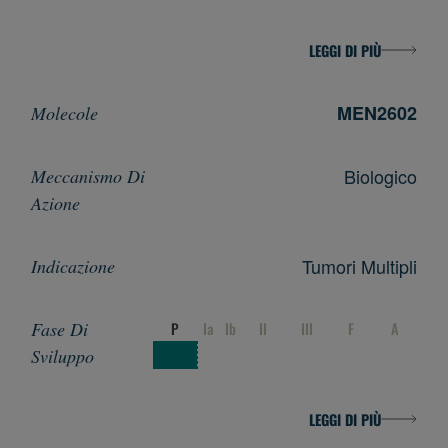
LEGGI DI PIÙ
MEN2602
Biologico
Tumori Multipli
P
Ia
Ib
II
III
F
A
LEGGI DI PIÙ