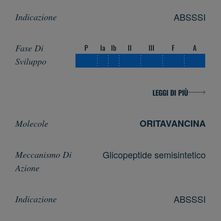
ABSSSI
P
Ia
Ib
II
III
F
A
LEGGI DI PIÙ
ORITAVANCINA
Glicopeptide semisintetico
ABSSSI