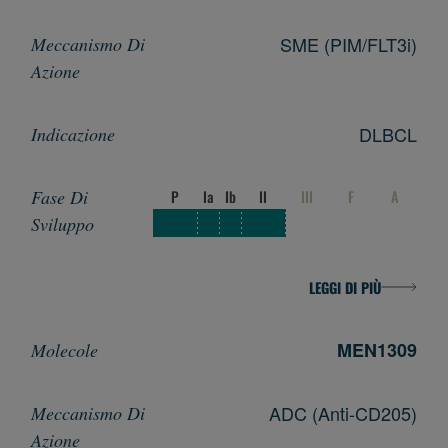
SME (PIM/FLT3i)
DLBCL
P
Ia
Ib
II
III
F
A
LEGGI DI PIÙ
MEN1309
ADC (Anti-CD205)