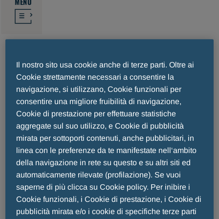
MENU
Mieloma Multiplo
Il nostro sito usa cookie anche di terze parti. Oltre ai
Cookie strettamente necessari a consentire la
navigazione, si utilizzano, Cookie funzionali per
Il mieloma multiplo è la seconda neoplasia
consentire una migliore fruibilità di navigazione,
1
Cookie di prestazione per effettuare statistiche
ematologica più comune nei pazienti adulti
.
aggregate sul suo utilizzo, e Cookie di pubblicità
L'incidenza del mieloma multiplo è aumentata a
mirata per sottoporti contenuti, anche pubblicitari, in
2
partire dal 1990
. Secondo l'Organizzazione
linea con le preferenze da te manifestate nell‘ambito
Mondiale della Sanità, in Europa nel 2020 ci saranno
della navigazione in rete su questo e su altri siti ed
si possono stimare circa 51.000 nuovi casi e 32.000
automaticamente rilevate (profilazione). Se vuoi
3
decessi per questo tumore
. Il mieloma multiplo è
saperne di più clicca su Cookie policy. Per inibire i
più comune nelle persone anziane e l'età media
Cookie funzionali, i Cookie di prestazione, i Cookie di
4
della diagnosi è di circa 70 anni
.
pubblicità mirata e/o i cookie di specifiche terze parti