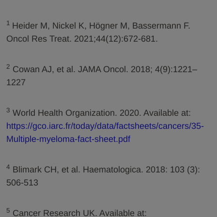
1
Heider M, Nickel K, Högner M, Bassermann F.
Oncol Res Treat. 2021;44(12):672-681.
2
Cowan AJ, et al. JAMA Oncol. 2018; 4(9):1221–
1227
3
World Health Organization. 2020. Available at:
https://gco.iarc.fr/today/data/factsheets/cancers/35-
Multiple-myeloma-fact-sheet.pdf
4
Blimark CH, et al. Haematologica. 2018: 103 (3):
506-513
5
Cancer Research UK. Available at: