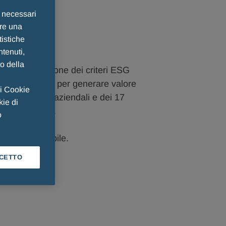
e necessari
ire una
tistiche
ntenuti,
to della
ire l’integrazione dei criteri ESG
sito essenziale per generare valore
 i Cookie
 delle attività aziendali e dei 17
kie di
e Nazioni Unite.
o
luppo Sostenibile.
CETTO