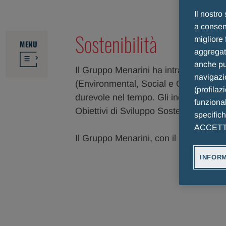
Il nostro
a consent
Sostenibilità
migliore 
MENU
aggregate
anche pub
Il Gruppo Menarini ha intrapreso un pe
navigazio
(Environmental, Social e Governance) 
(profilaz
durevole nel tempo. Gli indirizzi strat
funzional
Obiettivi di Sviluppo Sostenibile (
Sust
specific
ACCETTO 
Il Gruppo Menarini, con il proprio pro
INFORM