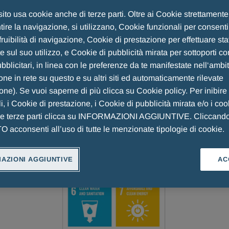
 sito usa cookie anche di terze parti. Oltre ai Cookie strettament
ire la navigazione, si utilizzano, Cookie funzionali per consent
fruibilità di navigazione, Cookie di prestazione per effettuare sta
 sul suo utilizzo, e Cookie di pubblicità mirata per sottoporti co
blicitari, in linea con le preferenze da te manifestate nell‘ambi
rcorso strutturato di sostenibilità, consapevole che favor
ne in rete su questo e su altri siti ed automaticamente rilevate
all’interno del proprio modello di business sia un requi
ione). Se vuoi saperne di più clicca su Cookie policy. Per inibire
egici sono stati delineati attraverso un’analisi comparativa
i, i Cookie di prestazione, i Cookie di pubblicità mirata e/o i coo
ainable Development Goals, SDGs
) fissati al 2030 dall
he terze parti clicca su INFORMAZIONI AGGIUNTIVE. Cliccand
acconsenti all’uso di tutte le menzionate tipologie di cookie.
gramma di sostenibilità, contribuisce a 12 Obiettivi di Svi
AZIONI AGGIUNTIVE
AC