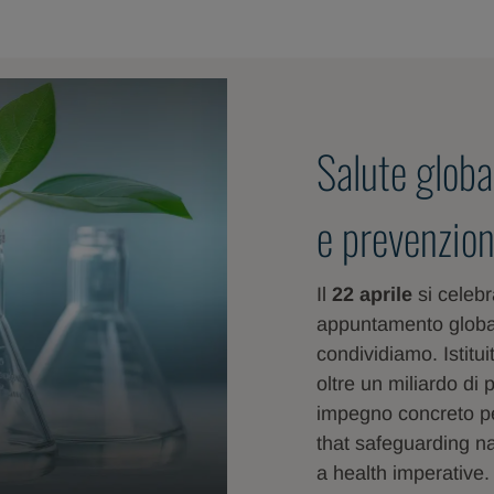
Salute globa
e prevenzio
Il
22 aprile
si celebr
appuntamento global
condividiamo. Istitu
oltre un miliardo di
impegno concreto pe
that safeguarding nat
a health imperative.