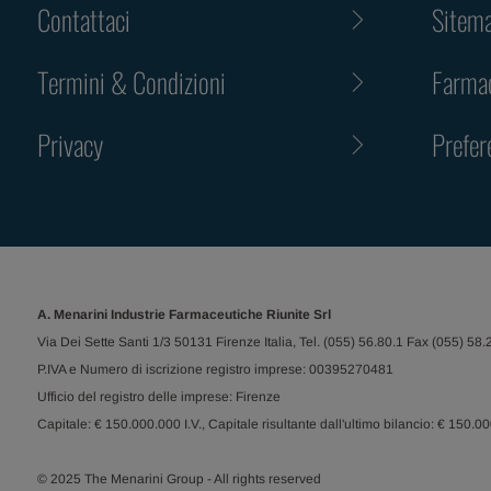
Contattaci
Sitem
Termini & Condizioni
Farmac
Privacy
Prefer
A. Menarini Industrie Farmaceutiche Riunite Srl
Via Dei Sette Santi 1/3 50131 Firenze Italia, Tel. (055) 56.80.1 Fax (055) 58.
P.IVA e Numero di iscrizione registro imprese: 00395270481
Ufficio del registro delle imprese: Firenze
Capitale: € 150.000.000 I.V., Capitale risultante dall'ultimo bilancio: € 150.0
© 2025 The Menarini Group - All rights reserved