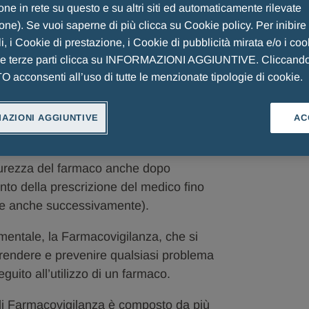
ne in rete su questo e su altri siti ed automaticamente rilevate
ione). Se vuoi saperne di più clicca su Cookie policy. Per inibire
i, i Cookie di prestazione, i Cookie di pubblicità mirata e/o i coo
 significa monitorare un
he terze parti clicca su INFORMAZIONI AGGIUNTIVE. Cliccand
acconsenti all’uso di tutte le menzionate tipologie di cookie.
AZIONI AGGIUNTIVE
AC
 MENARINI
curezza del farmaco anche dopo
to della prescrizione del medico fino
 (e anche successivamente).
mentale, la Farmacovigilanza, che si
prendere e prevenire qualsiasi problema
eguito all’utilizzo di un farmaco.
di Farmacovigilanza è composto da più