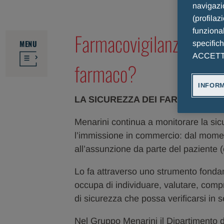
navigazio
(profilaz
funzional
Farmacovigilanza: cosa
MENU
specific
ACCETTO 
farmaco?
INFORM
LA SICUREZZA DEI FARMACI PER
Menarini continua a monitorare la si
l’immissione in commercio: dal momen
all’assunzione da parte del paziente
Lo fa attraverso uno strumento fonda
occupa di individuare, valutare, com
di sicurezza che possa verificarsi in s
Nel Gruppo Menarini il Dipartimento 