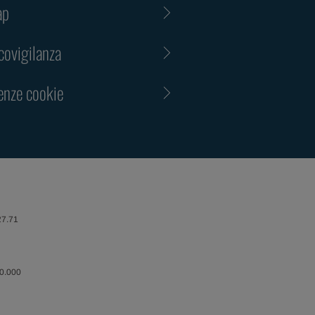
ap
ovigilanza
enze cookie
27.71
00.000