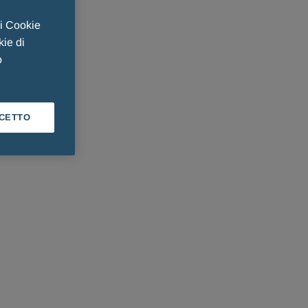
 i Cookie
kie di
o
CETTO