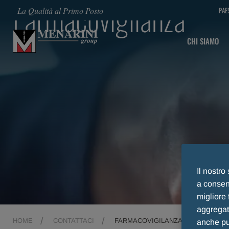
Farmacovigilanza
La Qualità al Primo Posto
PAE
CHI SIAMO
Il nostro
a consent
migliore 
aggregate
HOME
CONTATTACI
FARMACOVIGILANZA
anche pub