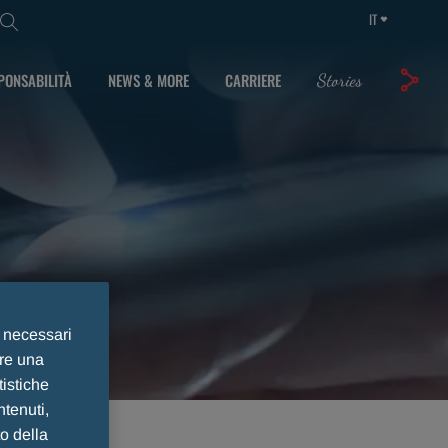
IT
PONSABILITÀ
NEWS & MORE
CARRIERE
Stories
e necessari
ire una
tistiche
ntenuti,
to della