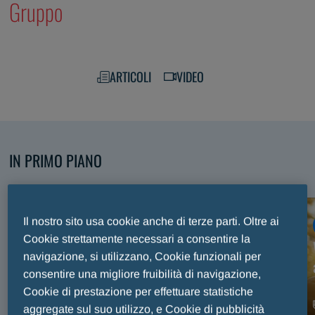
Gruppo
ARTICOLI
VIDEO
IN PRIMO PIANO
Scopri i nostri contenuti selezionati
Il nostro sito usa cookie anche di terze parti. Oltre ai
ARTICOLO
Cookie strettamente necessari a consentire la
Premio Internazionale Fair Play Menarini, trent’anni
navigazione, si utilizzano, Cookie funzionali per
di sport e valori celebrati sul palco del Maggio
consentire una migliore fruibilità di navigazione,
Musicale Fiorentino
Cookie di prestazione per effettuare statistiche
aggregate sul suo utilizzo, e Cookie di pubblicità