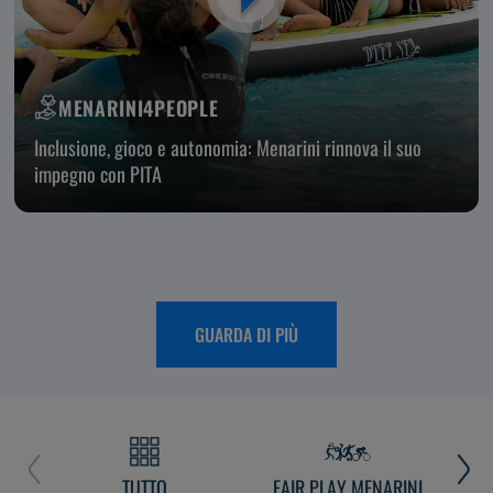
MENARINI4PEOPLE
Inclusione, gioco e autonomia: Menarini rinnova il suo
impegno con PITA
GUARDA DI PIÙ
TUTTO
FAIR PLAY MENARINI
L