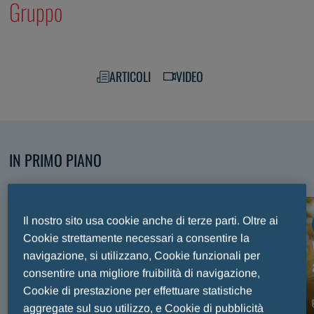
Gruppo
ARTICOLI
VIDEO
IN PRIMO PIANO
Scopri i nostri contenuti selezionati
Il nostro sito usa cookie anche di terze parti. Oltre ai
ARTICOLO
Cookie strettamente necessari a consentire la
Premio Internazionale Fair Play Menarini, trent’anni
navigazione, si utilizzano, Cookie funzionali per
di sport e valori celebrati sul palco del Maggio
consentire una migliore fruibilità di navigazione,
Musicale Fiorentino
Cookie di prestazione per effettuare statistiche
aggregate sul suo utilizzo, e Cookie di pubblicità