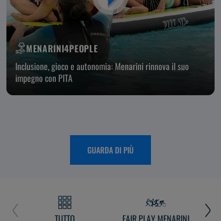
MENARINI4PEOPLE
Inclusione, gioco e autonomia: Menarini rinnova il suo
impegno con PITA
GUARDA DI PIÙ
TUTTO
FAIR PLAY MENARINI
L