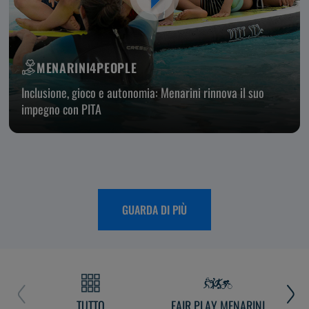
MENARINI4PEOPLE
Inclusione, gioco e autonomia: Menarini rinnova il suo
impegno con PITA
GUARDA DI PIÙ
TUTTO
FAIR PLAY MENARINI
L