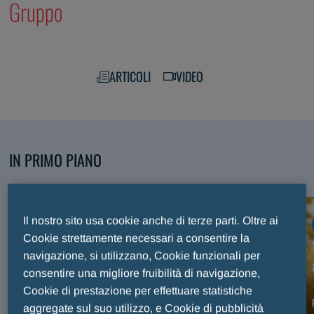
Gruppo
ARTICOLI
VIDEO
IN PRIMO PIANO
Scopri i nostri contenuti selezionati
Il nostro sito usa cookie anche di terze parti. Oltre ai
ARTICOLO
Cookie strettamente necessari a consentire la
Premio Internazionale Fair Play Menarini, trent’anni
navigazione, si utilizzano, Cookie funzionali per
di sport e valori celebrati sul palco del Maggio
consentire una migliore fruibilità di navigazione,
Musicale Fiorentino
Cookie di prestazione per effettuare statistiche
aggregate sul suo utilizzo, e Cookie di pubblicità