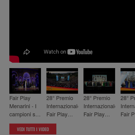
Fair Play
28° Premio
28° Premio
28° P
Menarini - I
Internazionale
Internazionale
Inter
campioni si
Fair Play
Fair Play
Fair P
raccontano
Menarini -
Menarini -
Menari
VEDI TUTTI I VIDEO
2024:
Highlights
Cerimonia di
Premi