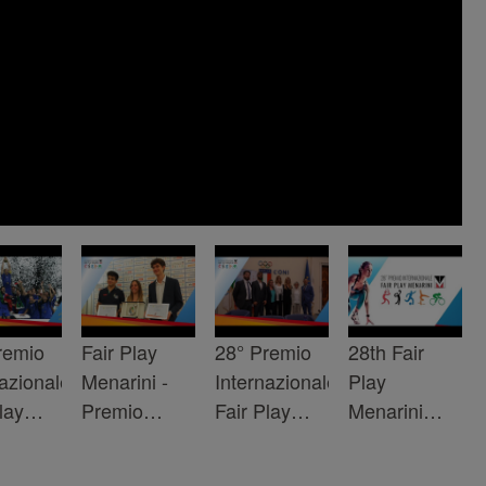
remio
Fair Play
28° Premio
28th Fair
nazionale
Menarini -
Internazionale
Play
lay
Premio
Fair Play
Menarini
ni -
Speciale
Menarini -
International
ati
Fiamme
Conferenza
Award - The