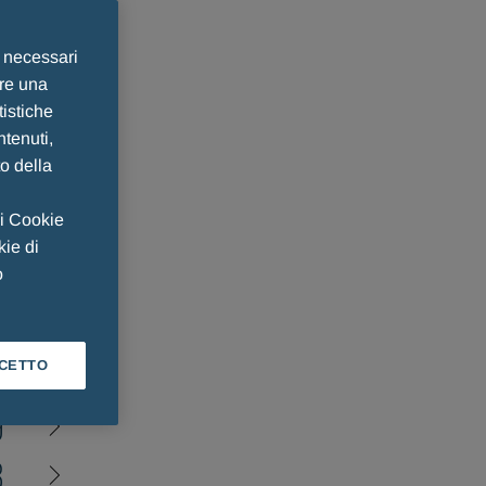
e necessari
ire una
o
tistiche
ntenuti,
to della
4
3
 i Cookie
kie di
2
o
1
0
CETTO
9
8