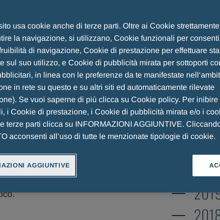
AY
 sito usa cookie anche di terze parti. Oltre ai Cookie strettament
ire la navigazione, si utilizzano, Cookie funzionali per consent
Fair Play Menarini
Archivi
fruibilità di navigazione, Cookie di prestazione per effettuare sta
 sul suo utilizzo, e Cookie di pubblicità mirata per sottoporti co
blicitari, in linea con le preferenze da te manifestate nell‘ambi
202
ne in rete su questo e su altri siti ed automaticamente rilevate
202
ione). Se vuoi saperne di più clicca su Cookie policy. Per inibire
i, i Cookie di prestazione, i Cookie di pubblicità mirata e/o i coo
202
he terze parti clicca su INFORMAZIONI AGGIUNTIVE. Cliccand
acconsenti all’uso di tutte le menzionate tipologie di cookie.
ionale Fair Play Menarini promuove i
202
imento conferito, ogni anno, a campioni,
202
AZIONI AGGIUNTIVE
AC
 nazionale e internazionale che, nel
tinti come modelli di comportamento
201
oco.
201