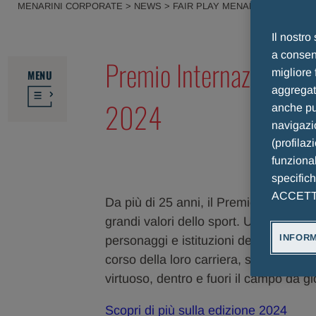
MENARINI CORPORATE > NEWS > FAIR PLAY MENARINI > FAIR PL
MENARINI, INTERNATIONAL AWARDS 2024
Il nostro
a consent
Premio Internazionale 
migliore 
MENU
aggregate
2024
anche pub
navigazio
(profilaz
funzional
specific
ACCETTO 
Da più di 25 anni, il Premio Internaz
grandi valori dello sport. Un riconosc
INFORM
personaggi e istituzioni del panorama
corso della loro carriera, si sono dis
virtuoso, dentro e fuori il campo da gi
Scopri di più sulla edizione 2024