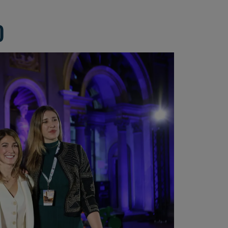
Gialle
stampa di
dates of the
“Studio e
presentazione
2024 edition
O
Sport” 2024