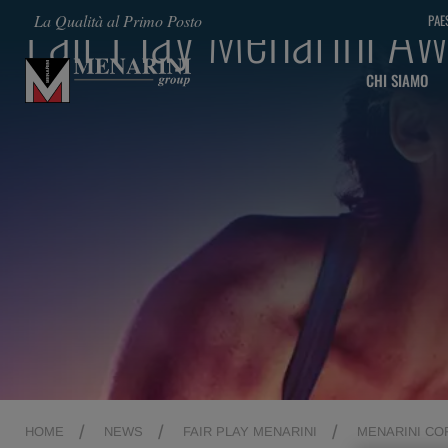
Fair Play Menarini A
La Qualità al Primo Posto
PAE
CHI SIAMO
HOME
NEWS
FAIR PLAY MENARINI
MENARINI COR