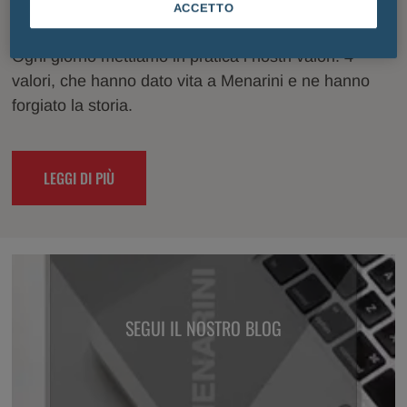
ACCETTO
Ogni giorno mettiamo in pratica i nostri valori. 4
valori, che hanno dato vita a Menarini e ne hanno
forgiato la storia.
LEGGI DI PIÙ
SEGUI IL NOSTRO BLOG