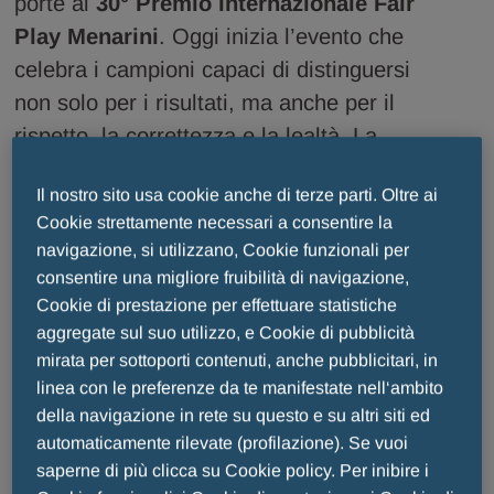
porte al
30° Premio Internazionale Fair
Play Menarini
. Oggi inizia l’evento che
celebra i campioni capaci di distinguersi
non solo per i risultati, ma anche per il
rispetto, la correttezza e la lealtà. La
tradizionale cena di gala a Piazzale
Il nostro sito usa cookie anche di terze parti. Oltre ai
Michelangelo inaugura due giorni dedicati
Cookie strettamente necessari a consentire la
ai valori dello sport, che si concluderanno
navigazione, si utilizzano, Cookie funzionali per
domani con la cerimonia di premiazione al
consentire una migliore fruibilità di navigazione,
Teatro del Maggio Musicale Fiorentino
.
Cookie di prestazione per effettuare statistiche
aggregate sul suo utilizzo, e Cookie di pubblicità
mirata per sottoporti contenuti, anche pubblicitari, in
linea con le preferenze da te manifestate nell‘ambito
della navigazione in rete su questo e su altri siti ed
automaticamente rilevate (profilazione). Se vuoi
saperne di più clicca su Cookie policy. Per inibire i