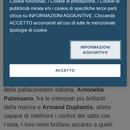
Cookie funzionali, i Cookie di prestazione, i Cookie di
pubblicità mirata e/o i cookie di specifiche terze parti
clicca su INFORMAZIONI AGGIUNTIVE. Cliccando
ACCETTO acconsenti all’uso di tutte le menzionate
tipologie di cookie.
INFORMAZIONI
Cerimonia di premiazione 2025
AGGIUNTIVE
ACCETTO
Tra i vincitori dell’edizione 2026:
Achille
Polonara
, simbolo di forza e resilienza
della pallacanestro italiana,
Antonella
Palmisano
, fra le interpreti più brillanti
della marcia e
Armand Duplantis
, atleta
capace di ridefinire i confini del salto con
l’asta. I loro nomi brillano accanto a quelli