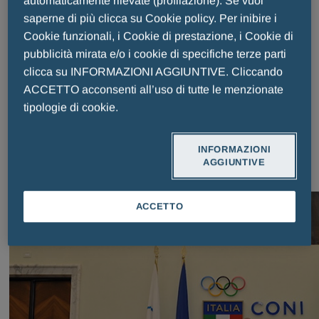
automaticamente rilevate (profilazione). Se vuoi
nel 1997, con l’intento di
sensibilizzare
saperne di più clicca su Cookie policy. Per inibire i
verso i grandi valori dello sport
. Negli
Cookie funzionali, i Cookie di prestazione, i Cookie di
pubblicità mirata e/o i cookie di specifiche terze parti
anni il riconoscimento è stato consegnato a
clicca su INFORMAZIONI AGGIUNTIVE. Cliccando
importanti e significativi personaggi e a
ACCETTO acconsenti all’uso di tutte le menzionate
Istituzioni sportive per iniziative e
tipologie di cookie.
comportamenti di rilievo e di alto valore
morale, che legano sport a società civile.
INFORMAZIONI
AGGIUNTIVE
ACCETTO