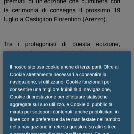
premiati di un’edizione che culminerà con
la cerimonia di consegna il prossimo 19
luglio a Castiglion Fiorentino (Arezzo).
Tra i protagonisti di questa edizione,
selezionati da una Giuria internazionale,
figurano, tra gli altri, l’ex campione Nba
Il nostro sito usa cookie anche di terze parti. Oltre ai
Tony Kuckoc
,
Vanessa Ferrari
, la prima
Cookie strettamente necessari a consentire la
ginnasta italiana a conquistare una
navigazione, si utilizzano, Cookie funzionali per
medaglia d'oro in un Mondiale,
Giovanni
consentire una migliore fruibilità di navigazione,
Trapattoni
, l'ex rugbista
Marco Bortolami
Cookie di prestazione per effettuare statistiche
aggregate sul suo utilizzo, e Cookie di pubblicità
e molti altri ancora.
mirata per sottoporti contenuti, anche pubblicitari, in
linea con le preferenze da te manifestate nell‘ambito
della navigazione in rete su questo e su altri siti ed
Il
Premio Internazionale Fair Play
è nato