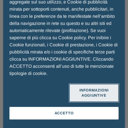
aggregate sul suo utilizzo, e Cookie di pubblicità
Quale corrispettivo per la consegna dei beni e/o per
mirata per sottoporti contenuti, anche pubblicitari, in
l’esecuzione dei servizi, Menarini si impegna a
linea con le preferenze da te manifestate nell‘ambito
corrispondere alla Società le somme
della navigazione in rete su questo e su altri siti ed
dettagliatamente indicate nell’Ordine, secondo i
automaticamente rilevate (profilazione). Se vuoi
termini di pagamento ivi indicati.
saperne di più clicca su Cookie policy. Per inibire i
Cookie funzionali, i Cookie di prestazione, i Cookie di
3. Confidenzialità
pubblicità mirata e/o i cookie di specifiche terze parti
clicca su INFORMAZIONI AGGIUNTIVE. Cliccando
3.1. La Società si impegna a mantenere il presente
ACCETTO acconsenti all’uso di tutte le menzionate
Contratto e tutte le informazioni ricevute da Menarini
tipologie di cookie.
ai fini dell’esecuzione del presente Contratto (di
seguito “
Informazioni Confidenziali
”) nel più stretto
riserbo, a non divulgarle a terzi senza il preventivo
INFORMAZIONI
AGGIUNTIVE
consenso scritto di Menarini ed a non utilizzarle per
finalità diverse dall’esecuzione del presente
ACCETTO
Contratto. Resta inteso tra le Parti che la Società
potrà divulgare le suddette Informazioni