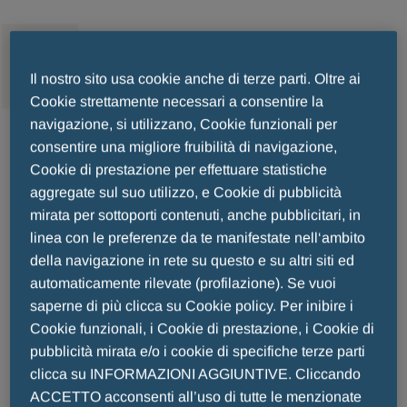
MENU
Il nostro sito usa cookie anche di terze parti. Oltre ai
Cookie strettamente necessari a consentire la
navigazione, si utilizzano, Cookie funzionali per
consentire una migliore fruibilità di navigazione,
Bronco Pneumopatia
Cookie di prestazione per effettuare statistiche
aggregate sul suo utilizzo, e Cookie di pubblicità
Cronica Ostruttiva (BPCO)
mirata per sottoporti contenuti, anche pubblicitari, in
linea con le preferenze da te manifestate nell‘ambito
della navigazione in rete su questo e su altri siti ed
automaticamente rilevate (profilazione). Se vuoi
La BPCO è una malattia polmonare
saperne di più clicca su Cookie policy. Per inibire i
caratterizzata dalla limitazione cronica al
Cookie funzionali, i Cookie di prestazione, i Cookie di
flusso aereo dentro e fuori ai polmoni che
pubblicità mirata e/o i cookie di specifiche terze parti
interferisce con la normale respirazione e
clicca su INFORMAZIONI AGGIUNTIVE. Cliccando
che è solo parzialmente
ACCETTO acconsenti all’uso di tutte le menzionate