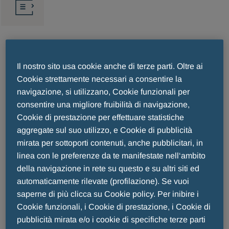
Farmacovigilanza: cosa significa
Il nostro sito usa cookie anche di terze parti. Oltre ai
Cookie strettamente necessari a consentire la
monitorare un farmaco?
navigazione, si utilizzano, Cookie funzionali per
consentire una migliore fruibilità di navigazione,
Cookie di prestazione per effettuare statistiche
LA SICUREZZA DEI FARMACI PER MENARINI
aggregate sul suo utilizzo, e Cookie di pubblicità
mirata per sottoporti contenuti, anche pubblicitari, in
linea con le preferenze da te manifestate nell‘ambito
Menarini continua a monitorare la sicurezza del
della navigazione in rete su questo e su altri siti ed
farmaco anche dopo l’immissione in commercio: dal
automaticamente rilevate (profilazione). Se vuoi
momento della prescrizione del medico fino
saperne di più clicca su Cookie policy. Per inibire i
all’assunzione da parte del paziente (e anche
Cookie funzionali, i Cookie di prestazione, i Cookie di
successivamente).
pubblicità mirata e/o i cookie di specifiche terze parti