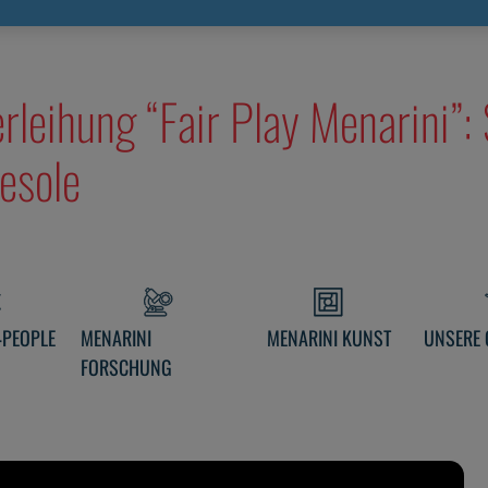
MPIONS BEGEISTERN DAS PUBLIKUM IN FIESOLE
erleihung “Fair Play Menarini”
esole
4PEOPLE
MENARINI
MENARINI KUNST
UNSERE 
FORSCHUNG