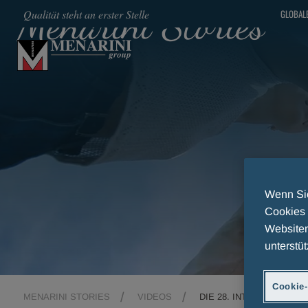
Menarini Stories
Qualität steht an erster Stelle
GLOBALE
SKIP TO MAIN CONTENT
Wenn Sie
Cookies 
Websiten
unterstüt
Cookie-
MENARINI STORIES
VIDEOS
DIE 28. INTERNATIONAL