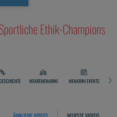
: Sportliche Ethik-Champions
GESCHICHTE
WEAREMENARINI
MENARINI EVENTS
ME
ÄHNLICHE VIDEOS
NEUESTE VIDEOS