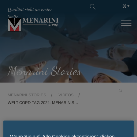
DE
SKIP TO MAIN CONTENT
Qualität steht an erster
Stelle
Menarini Stories
MENARINI STORIES
VIDEOS
WELT-COPD-TAG 2024: MENARINIS
INNOVATIONSOFFENSIVE UND NEUE WEGE IN
DER ATEMWEGSMEDIZIN
Wenn Sie auf „Alle Cookies akzeptieren“ klicken,