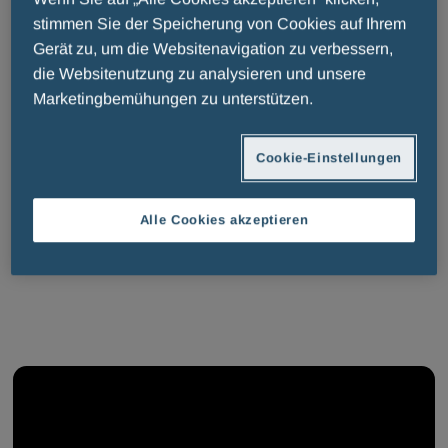
Welt-COPD-Tag 2024: Menarinis
stimmen Sie der Speicherung von Cookies auf Ihrem
Gerät zu, um die Websitenavigation zu verbessern,
Innovationsoffensive und neue
die Websitenutzung zu analysieren und unsere
Marketingbemühungen zu unterstützen.
Wege in der Atemwegsmedizin
Cookie-Einstellungen
Alle Cookies akzeptieren
ALLE
FAIR PLAY MENARINI
UN