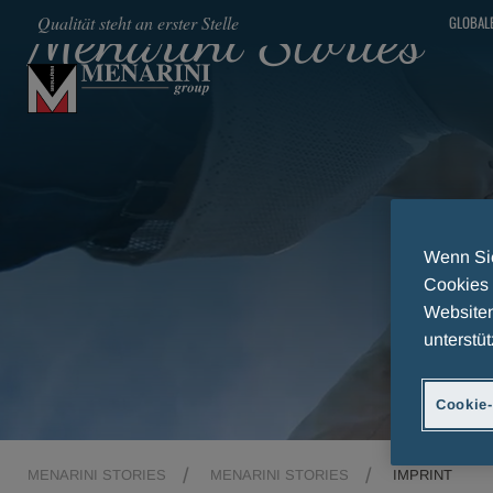
Menarini Stories
Qualität steht an erster Stelle
GLOBALE
SKIP TO MAIN CONTENT
Wenn Sie
Cookies 
Websiten
unterstüt
Cookie-
MENARINI STORIES
MENARINI STORIES
IMPRINT