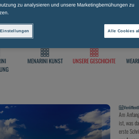
utzung zu analysieren und unsere Marketingbemühungen zu
zen.
Einstellungen
Alle Cookies a
INI
MENARINI KUNST
UNSERE GESCHICHTE
WEAR
HUNG
Veröffent
Am Anfang 
ist, was d
erste Schr