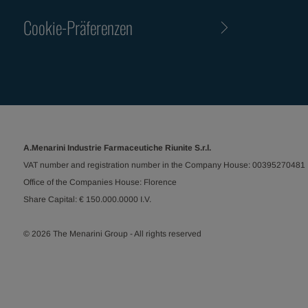
Cookie-Präferenzen
A.Menarini Industrie Farmaceutiche Riunite S.r.l.
VAT number and registration number in the Company House: 00395270481
Office of the Companies House: Florence
Share Capital: € 150.000.0000 I.V.
© 2026 The Menarini Group - All rights reserved