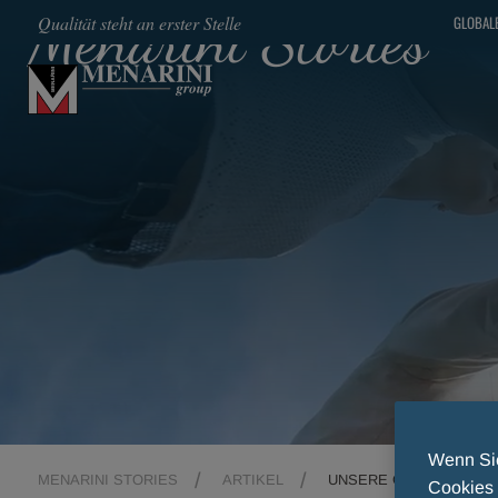
Menarini Stories
Qualität steht an erster Stelle
GLOBALE
SKIP TO MAIN CONTENT
Wenn Sie
MENARINI STORIES
ARTIKEL
UNSERE GESCHICHTE
Cookies 