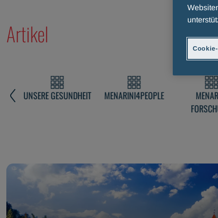
Websiten
unterstüt
Artikel
Cookie-
RINI
UNSERE GESUNDHEIT
MENARINI4PEOPLE
MENAR
FORSC