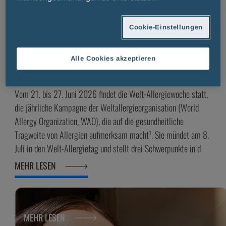
UNSERE GESUNDHEIT
Welt-Allergietag 2026: Menarini-
Cookie-Einstellungen
Gruppe engagiert sich seit Jahren in der
Allergieversorgung
Alle Cookies akzeptieren
Veröffentlicht am:
08 Juli 2026
Lesezeit: 4 Minuten
Vom 21. bis 27. Juni 2026 findet die Welt-Allergiewoche statt,
die jährliche Kampagne der Weltallergieorganisation (World
Allergy Organization, WAO), die auf die gesundheitliche
Tragweite von Allergien aufmerksam macht¹. Sie mündet am 8.
Juli in den Welt-Allergietag und stellt drei Schwerpunkte in d
MEHR LESEN
MEHR LESEN