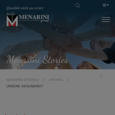
DE
SKIP TO MAIN CONTENT
Qualität steht an erster
Stelle
Menarini Stories
MENARINI STORIES
ARTIKEL
UNSERE GESUNDHEIT