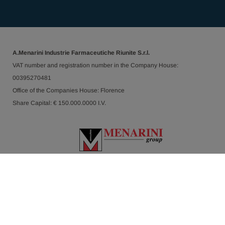
A.Menarini Industrie Farmaceutiche Riunite S.r.l.
VAT number and registration number in the Company House:
00395270481
Office of the Companies House: Florence
Share Capital: € 150.000.0000 I.V.
© 2026 The Menarini Group - All rights reserved