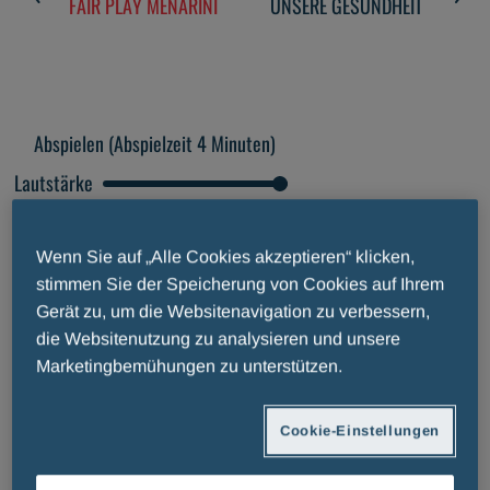
FAIR PLAY MENARINI
UNSERE GESUNDHEIT
M
Abspielen
(Abspielzeit 4 Minuten)
Lautstärke
Wiedergabegeschwindigkeit
1.0x
Wenn Sie auf „Alle Cookies akzeptieren“ klicken,
stimmen Sie der Speicherung von Cookies auf Ihrem
Gerät zu, um die Websitenavigation zu verbessern,
die Websitenutzung zu analysieren und unsere
Marketingbemühungen zu unterstützen.
Cookie-Einstellungen